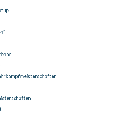
utup
en“
kbahn
4
Mehrkampfmeisterschaften
isterschaften
t