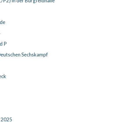
/P2) in der Burgfeldhalle
nde
5
d P
Deutschen Sechskampf
eck
 2025