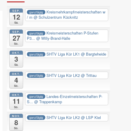
SEP.
Kreismehrkampfmeisterschaften w
ganztägig
12
/ m
@ Schulzentrum Kücknitz
Sa.
SEP.
Kreismeisterschaften P-Stufen
ganztägig
27
P3...
@ Willy-Brand-Halle
So.
OKT.
SHTV Liga Kür LK1
@ Bargteheide
ganztägig
3
Sa.
OKT.
SHTV Liga Kür LK2
@ Trittau
ganztägig
4
So.
OKT.
Landes-Einzelmeisterschaften P-
ganztägig
11
S...
@ Trappenkamp
So.
NOV.
SHTV Liga Kür LK2
@ LSP Kiel
ganztägig
8
So.