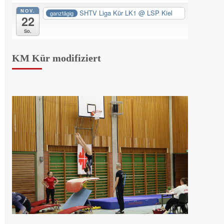
NOV.
SHTV Liga Kür LK1
@ LSP Kiel
ganztägig
22
So.
KM Kür modifiziert