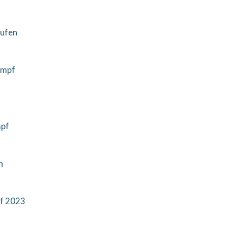
tufen
ampf
mpf
n
pf 2023