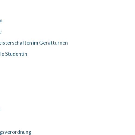
n
e
isterschaften im Gerätturnen
le Studentin
3
gsverordnung