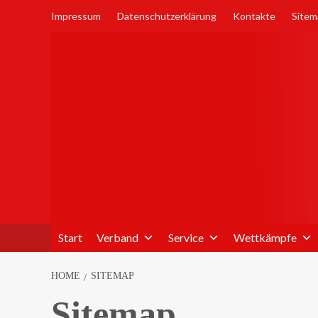
Skip
Impressum
Datenschutzerklärung
Kontakte
Sitem
to
content
Start
Verband
Service
Wettkämpfe
HOME
SITEMAP
Sitemap