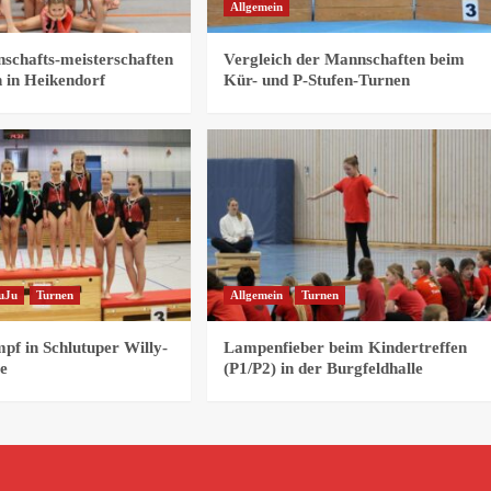
Allgemein
schafts-meisterschaften
Vergleich der Mannschaften beim
n in Heikendorf
Kür- und P-Stufen-Turnen
uJu
Turnen
Allgemein
Turnen
f in Schlutuper Willy-
Lampenfieber beim Kindertreffen
le
(P1/P2) in der Burgfeldhalle