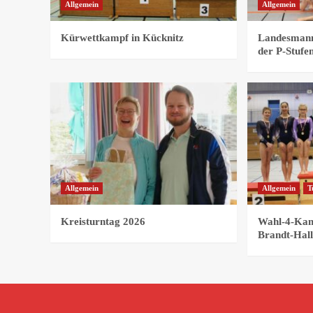
Allgemein
Allgemein
Kürwettkampf in Kücknitz
Landesmann
der P-Stufe
Allgemein
Allgemein
T
Kreisturntag 2026
Wahl-4-Kamp
Brandt-Hal