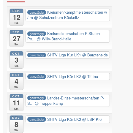
SEP.
Kreismehrkampfmeisterschaften w
ganztägig
12
/ m
@ Schulzentrum Kücknitz
Sa.
SEP.
Kreismeisterschaften P-Stufen
ganztägig
27
P3...
@ Willy-Brand-Halle
So.
OKT.
SHTV Liga Kür LK1
@ Bargteheide
ganztägig
3
Sa.
OKT.
SHTV Liga Kür LK2
@ Trittau
ganztägig
4
So.
OKT.
Landes-Einzelmeisterschaften P-
ganztägig
11
S...
@ Trappenkamp
So.
NOV.
SHTV Liga Kür LK2
@ LSP Kiel
ganztägig
8
So.