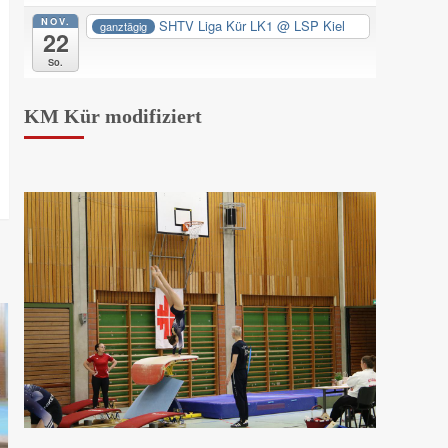
NOV.
SHTV Liga Kür LK1
@ LSP Kiel
ganztägig
22
So.
KM Kür modifiziert