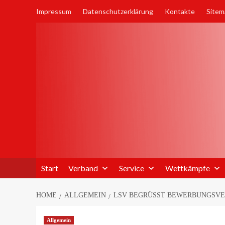
Skip
Impressum
Datenschutzerklärung
Kontakte
Sitem
to
content
Start
Verband
Service
Wettkämpfe
HOME
ALLGEMEIN
LSV BEGRÜSST BEWERBUNGSVER
Allgemein