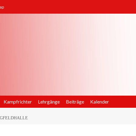
ap
Kampfrichter
Lehrgänge
Beiträge
Kalender
RGFELDHALLE