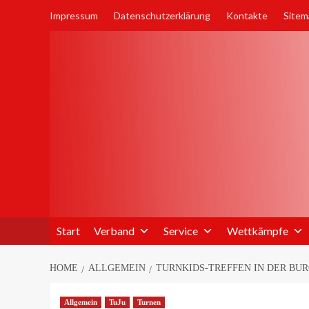
Skip
Impressum
Datenschutzerklärung
Kontakte
Sitem
to
content
Start
Verband
Service
Wettkämpfe
HOME
ALLGEMEIN
TURNKIDS-TREFFEN IN DER BU
Allgemein
TuJu
Turnen