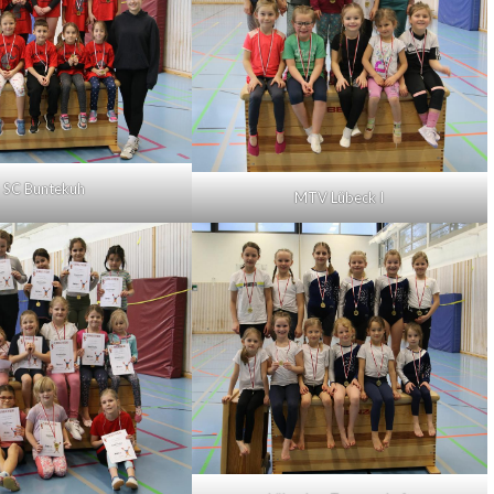
SC Buntekuh
MTV Lübeck I