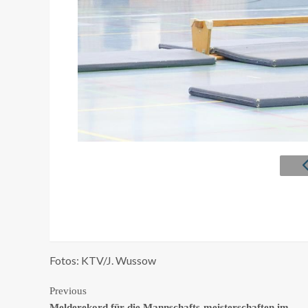
Fotos: KTV/J. Wussow
Continue
Previous
Melderekord für die Mannschafts-meisterschaften im