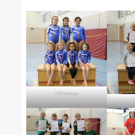
TSV Schlutup
T