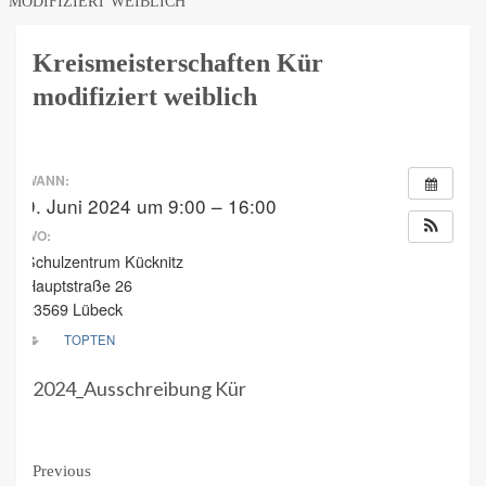
MODIFIZIERT WEIBLICH
Kreismeisterschaften Kür
modifiziert weiblich
WANN:
9. Juni 2024 um 9:00 – 16:00
WO:
Schulzentrum Kücknitz
Hauptstraße 26
23569 Lübeck
TOPTEN
2024_Ausschreibung Kür
Continue
Previous