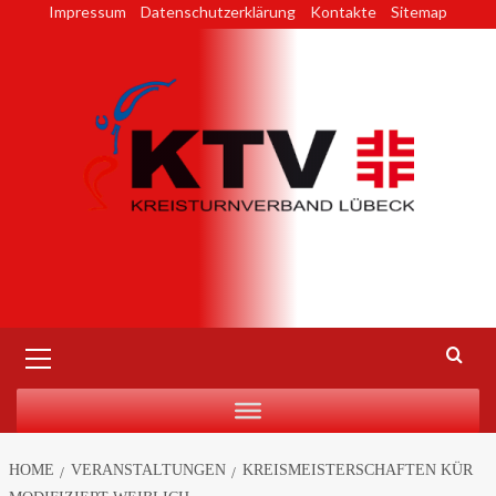
Skip
Impressum
Datenschutzerklärung
Kontakte
Sitemap
to
content
Primary
Menu
HOME
VERANSTALTUNGEN
KREISMEISTERSCHAFTEN KÜR