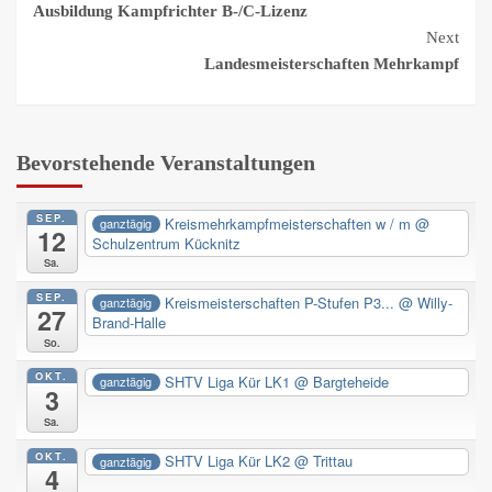
Ausbildung Kampfrichter B-/C-Lizenz
Reading
Next
Landesmeisterschaften Mehrkampf
Bevorstehende Veranstaltungen
SEP.
Kreismehrkampfmeisterschaften w / m
@
ganztägig
12
Schulzentrum Kücknitz
Sa.
SEP.
Kreismeisterschaften P-Stufen P3...
@ Willy-
ganztägig
27
Brand-Halle
So.
OKT.
SHTV Liga Kür LK1
@ Bargteheide
ganztägig
3
Sa.
OKT.
SHTV Liga Kür LK2
@ Trittau
ganztägig
4