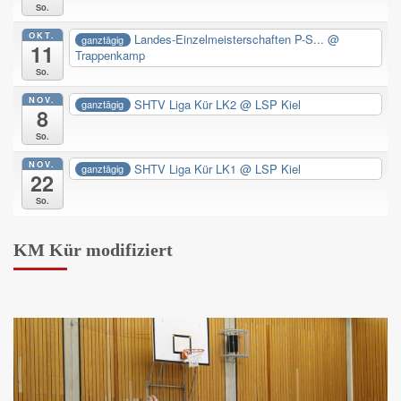
So.
OKT.
Landes-Einzelmeisterschaften P-S...
@
ganztägig
11
Trappenkamp
So.
NOV.
SHTV Liga Kür LK2
@ LSP Kiel
ganztägig
8
So.
NOV.
SHTV Liga Kür LK1
@ LSP Kiel
ganztägig
22
So.
KM Kür modifiziert