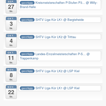
SEP.
Kreismeisterschaften P-Stufen P3...
@ Willy-
ganztägig
27
Brand-Halle
So.
OKT.
SHTV Liga Kür LK1
@ Bargteheide
ganztägig
3
Sa.
OKT.
SHTV Liga Kür LK2
@ Trittau
ganztägig
4
So.
OKT.
Landes-Einzelmeisterschaften P-S...
@
ganztägig
11
Trappenkamp
So.
NOV.
SHTV Liga Kür LK2
@ LSP Kiel
ganztägig
8
So.
NOV.
SHTV Liga Kür LK1
@ LSP Kiel
ganztägig
22
So.