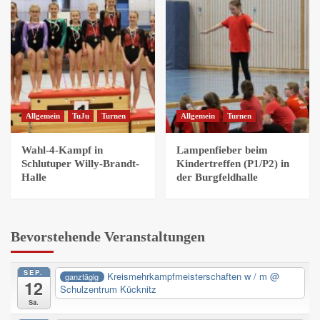
Allgemein
TuJu
Turnen
Allgemein
Turnen
Wahl-4-Kampf in
Lampenfieber beim
Schlutuper Willy-Brandt-
Kindertreffen (P1/P2) in
Halle
der Burgfeldhalle
Bevorstehende Veranstaltungen
SEP.
Kreismehrkampfmeisterschaften w / m
@
ganztägig
12
Schulzentrum Kücknitz
Sa.