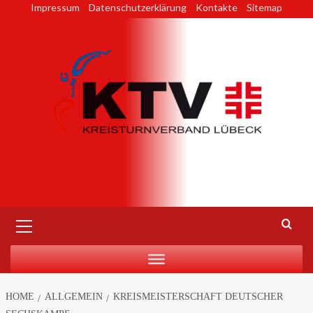
Skip
Impressum
Datenschutzerklärung
Kontakte
Sitemap
to
content
Primary
Menu
HOME
ALLGEMEIN
KREISMEISTERSCHAFT DEUTSCHER