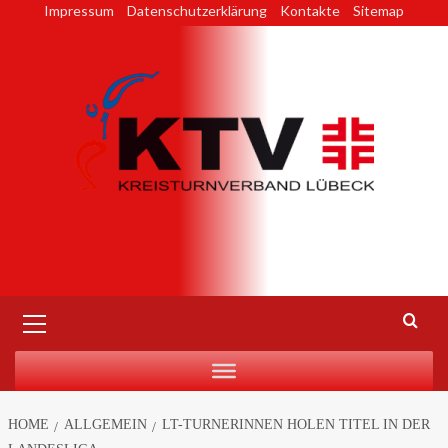
Skip
Impressum
Datenschutzerklärung
Kontakte
Sitemap
to
content
Primary
Menu
HOME
ALLGEMEIN
LT-TURNERINNEN HOLEN TITEL IN DER