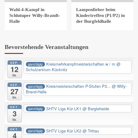
Wahl-4-Kampf in
Lampenfieber beim
Schlutuper Willy-Brandt-
Kindertreffen (P1/P2) in
Halle
der Burgfeldhalle
Bevorstehende Veranstaltungen
SEP.
Kreismehrkampfmeisterschaften w / m
@
ganztägig
12
Schulzentrum Kücknitz
Sa.
SEP.
Kreismeisterschaften P-Stufen P3...
@ Willy-
ganztägig
27
Brand-Halle
So.
OKT.
SHTV Liga Kür LK1
@ Bargteheide
ganztägig
3
Sa.
OKT.
SHTV Liga Kür LK2
@ Trittau
ganztägig
4