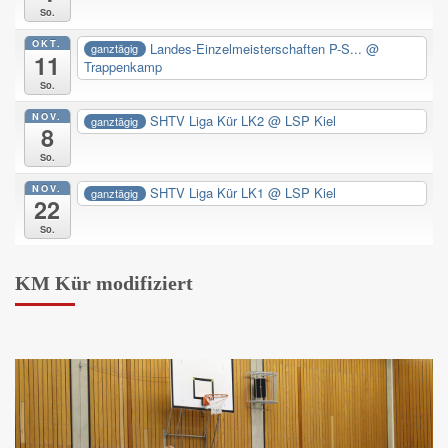
So.
OKT.
Landes-Einzelmeisterschaften P-S...
@
ganztägig
11
Trappenkamp
So.
NOV.
SHTV Liga Kür LK2
@ LSP Kiel
ganztägig
8
So.
NOV.
SHTV Liga Kür LK1
@ LSP Kiel
ganztägig
22
So.
KM Kür modifiziert