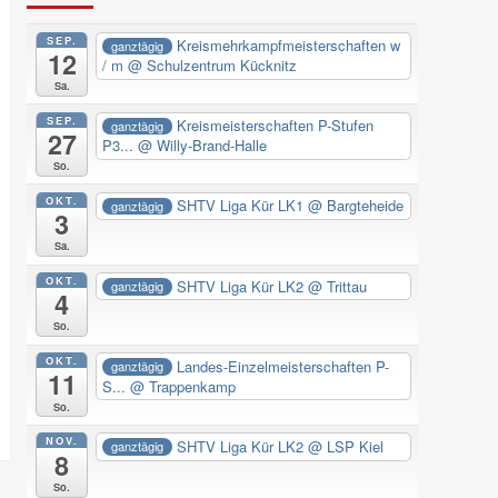
SEP.
Kreismehrkampfmeisterschaften w
ganztägig
12
/ m
@ Schulzentrum Kücknitz
Sa.
SEP.
Kreismeisterschaften P-Stufen
ganztägig
27
P3...
@ Willy-Brand-Halle
So.
OKT.
SHTV Liga Kür LK1
@ Bargteheide
ganztägig
3
Sa.
OKT.
SHTV Liga Kür LK2
@ Trittau
ganztägig
4
So.
OKT.
Landes-Einzelmeisterschaften P-
ganztägig
11
S...
@ Trappenkamp
So.
NOV.
SHTV Liga Kür LK2
@ LSP Kiel
ganztägig
8
So.