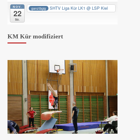
NOV.
SHTV Liga Kür LK1
@ LSP Kiel
ganztägig
22
So.
KM Kür modifiziert