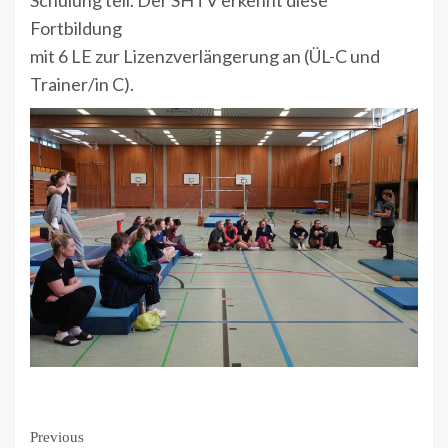
Schulung teil. Der SHTV erkennt diese
Fortbildung
mit 6 LE zur Lizenzverlängerung an (ÜL-C und
Trainer/in C).
Continue
Previous