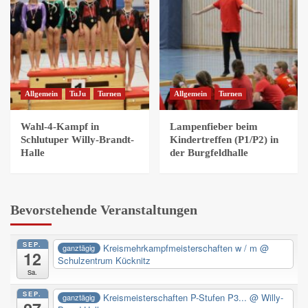
Allgemein
TuJu
Turnen
Allgemein
Turnen
Wahl-4-Kampf in
Lampenfieber beim
Schlutuper Willy-Brandt-
Kindertreffen (P1/P2) in
Halle
der Burgfeldhalle
Bevorstehende Veranstaltungen
SEP.
Kreismehrkampfmeisterschaften w / m
@
ganztägig
12
Schulzentrum Kücknitz
Sa.
SEP.
Kreismeisterschaften P-Stufen P3...
@ Willy-
ganztägig