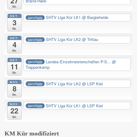
27
Brand-Halle
So.
OKT.
SHTV Liga Kür LK1
@ Bargteheide
ganztägig
3
Sa.
OKT.
SHTV Liga Kür LK2
@ Trittau
ganztägig
4
So.
OKT.
Landes-Einzelmeisterschaften P-S...
@
ganztägig
11
Trappenkamp
So.
NOV.
SHTV Liga Kür LK2
@ LSP Kiel
ganztägig
8
So.
NOV.
SHTV Liga Kür LK1
@ LSP Kiel
ganztägig
22
So.
KM Kür modifiziert