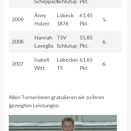
Scheppach
Schlutup
Pkt.
Anny
Lübeck
61,45
2009
5.
Holzer
1876
Pkt.
Hannah
TSV
55,85
2008
6.
Laveglia
Schlutup
Pkt.
Isabell
Lübecker
61,65
2007
6.
Witt
TS
Pkt.
Allen Turnerinnen gratulieren wir zu ihren
gezeigten Leistungen.