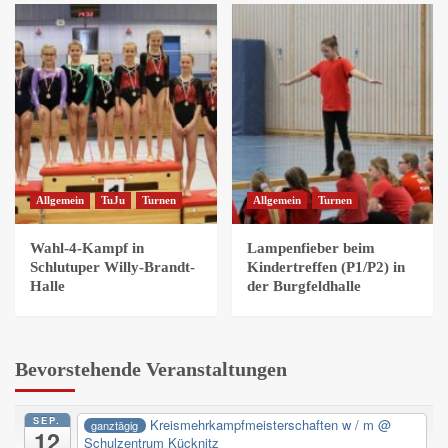
Allgemein
TuJu
Turnen
Allgemein
Turnen
Wahl-4-Kampf in
Lampenfieber beim
Schlutuper Willy-Brandt-
Kindertreffen (P1/P2) in
Halle
der Burgfeldhalle
Bevorstehende Veranstaltungen
SEP.
Kreismehrkampfmeisterschaften w / m
@
ganztägig
12
Schulzentrum Kücknitz