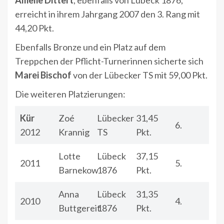
Amelie Dittert
, ebenfalls von Lübeck 1876,
erreicht in ihrem Jahrgang 2007 den 3. Rang mit
44,20 Pkt.
Ebenfalls Bronze und ein Platz auf dem
Treppchen der Pflicht-Turnerinnen sicherte sich
Marei Bischof
von der Lübecker TS mit 59,00 Pkt.
Die weiteren Platzierungen:
Kür
Zoé
Lübecker
31,45
6.
2012
Krannig
TS
Pkt.
Lotte
Lübeck
37,15
2011
5.
Barnekow
1876
Pkt.
Anna
Lübeck
31,35
2010
4.
Buttgereit
1876
Pkt.