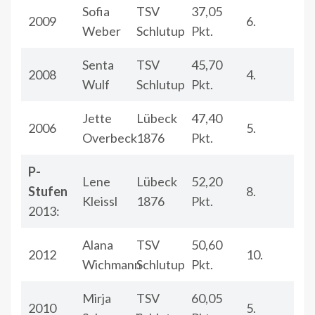
Sofia
TSV
37,05
2009
6.
Weber
Schlutup
Pkt.
Senta
TSV
45,70
2008
4.
Wulf
Schlutup
Pkt.
Jette
Lübeck
47,40
2006
5.
Overbeck
1876
Pkt.
P-
Lene
Lübeck
52,20
Stufen
8.
Kleissl
1876
Pkt.
2013:
Alana
TSV
50,60
2012
10.
Wichmann
Schlutup
Pkt.
Mirja
TSV
60,05
2010
5.