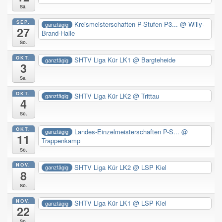
Sa.
SEP.
Kreismeisterschaften P-Stufen P3...
@ Willy-
ganztägig
27
Brand-Halle
So.
OKT.
SHTV Liga Kür LK1
@ Bargteheide
ganztägig
3
Sa.
OKT.
SHTV Liga Kür LK2
@ Trittau
ganztägig
4
So.
OKT.
Landes-Einzelmeisterschaften P-S...
@
ganztägig
11
Trappenkamp
So.
NOV.
SHTV Liga Kür LK2
@ LSP Kiel
ganztägig
8
So.
NOV.
SHTV Liga Kür LK1
@ LSP Kiel
ganztägig
22
So.