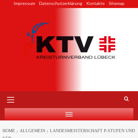
Skip
Impressum
Datenschutzerklärung
Kontakte
Sitemap
to
content
Primary
Menu
HOME
ALLGEMEIN
LANDESMEISTERSCHAFT P-STUFEN UND