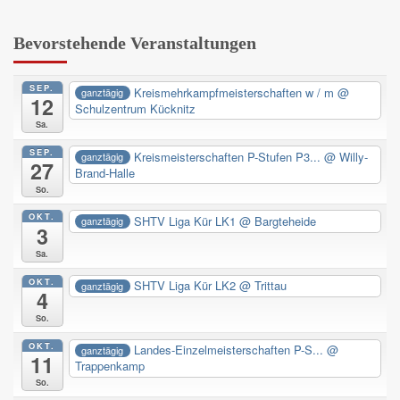
Bevorstehende Veranstaltungen
SEP.
Kreismehrkampfmeisterschaften w / m
@
ganztägig
12
Schulzentrum Kücknitz
Sa.
SEP.
Kreismeisterschaften P-Stufen P3...
@ Willy-
ganztägig
27
Brand-Halle
So.
OKT.
SHTV Liga Kür LK1
@ Bargteheide
ganztägig
3
Sa.
OKT.
SHTV Liga Kür LK2
@ Trittau
ganztägig
4
So.
OKT.
Landes-Einzelmeisterschaften P-S...
@
ganztägig
11
Trappenkamp
So.