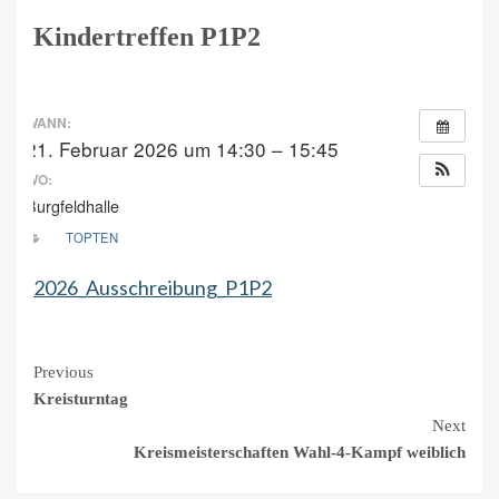
Kindertreffen P1P2
WANN:
21. Februar 2026 um 14:30 – 15:45
WO:
Burgfeldhalle
TOPTEN
2026_Ausschreibung_P1P2
Continue
Previous
Kreisturntag
Reading
Next
Kreismeisterschaften Wahl-4-Kampf weiblich