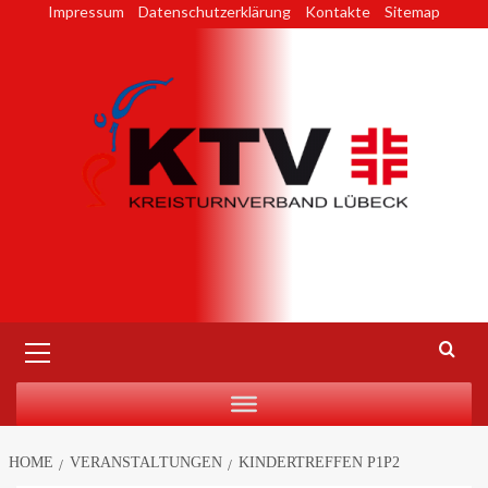
Skip
Impressum
Datenschutzerklärung
Kontakte
Sitemap
to
content
Primary
Menu
HOME
VERANSTALTUNGEN
KINDERTREFFEN P1P2