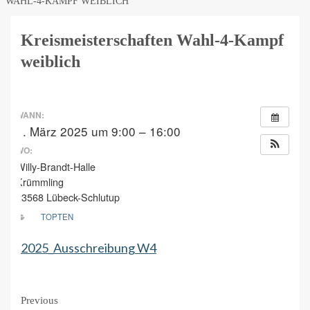
WAHL-4-KAMPF WEIBLICH
Kreismeisterschaften Wahl-4-Kampf
weiblich
WANN:
1. März 2025 um 9:00 – 16:00
WO:
Willy-Brandt-Halle
Krümmling
23568 Lübeck-Schlutup
TOPTEN
2025_Ausschreibung W4
Continue
Previous