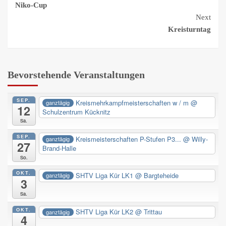
Niko-Cup
Reading
Next
Kreisturntag
Bevorstehende Veranstaltungen
SEP.
Kreismehrkampfmeisterschaften w / m
@
ganztägig
12
Schulzentrum Kücknitz
Sa.
SEP.
Kreismeisterschaften P-Stufen P3...
@ Willy-
ganztägig
27
Brand-Halle
So.
OKT.
SHTV Liga Kür LK1
@ Bargteheide
ganztägig
3
Sa.
OKT.
SHTV Liga Kür LK2
@ Trittau
ganztägig
4