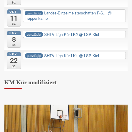
So.
OKT.
Landes-Einzelmeisterschaften P-S...
@
ganztägig
11
Trappenkamp
So.
NOV.
SHTV Liga Kür LK2
@ LSP Kiel
ganztägig
8
So.
NOV.
SHTV Liga Kür LK1
@ LSP Kiel
ganztägig
22
So.
KM Kür modifiziert