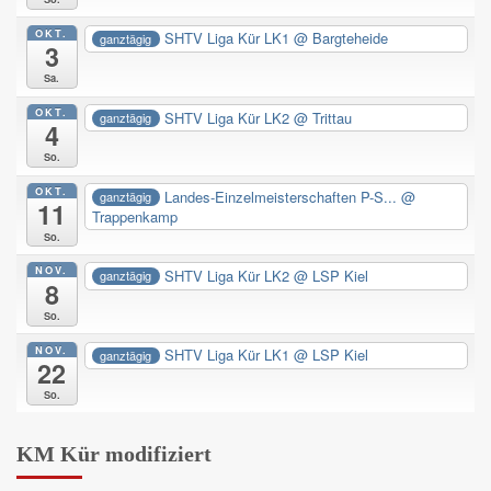
OKT.
SHTV Liga Kür LK1
@ Bargteheide
ganztägig
3
Sa.
OKT.
SHTV Liga Kür LK2
@ Trittau
ganztägig
4
So.
OKT.
Landes-Einzelmeisterschaften P-S...
@
ganztägig
11
Trappenkamp
So.
NOV.
SHTV Liga Kür LK2
@ LSP Kiel
ganztägig
8
So.
NOV.
SHTV Liga Kür LK1
@ LSP Kiel
ganztägig
22
So.
KM Kür modifiziert