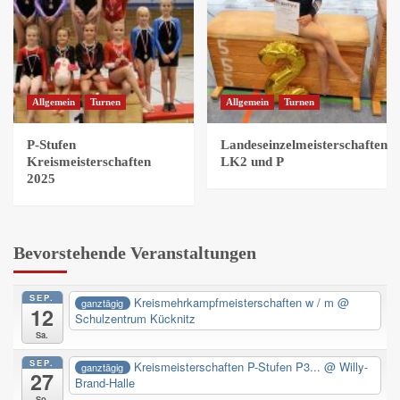
Allgemein
Turnen
Allgemein
Turnen
P-Stufen
Landeseinzelmeisterschaften
Kreismeisterschaften
LK2 und P
2025
Bevorstehende Veranstaltungen
SEP.
Kreismehrkampfmeisterschaften w / m
@
ganztägig
12
Schulzentrum Kücknitz
Sa.
SEP.
Kreismeisterschaften P-Stufen P3...
@ Willy-
ganztägig
27
Brand-Halle
So.