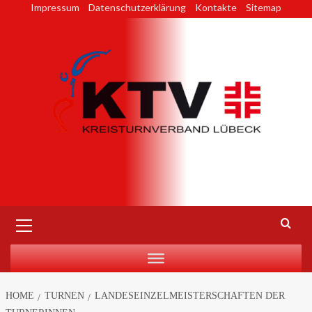
Skip
Impressum
Datenschutzerklärung
Kontakte
Sitemap
to
content
Primary
Menu
HOME
TURNEN
LANDESEINZELMEISTERSCHAFTEN DER