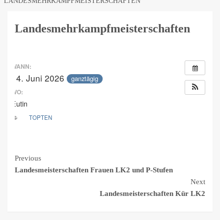
LANDESMEHRKAMPFMEISTERSCHAFTEN
Landesmehrkampfmeisterschaften
WANN:
14. Juni 2026
ganztägig
WO:
Eutin
TOPTEN
Continue
Previous
Landesmeisterschaften Frauen LK2 und P-Stufen
Reading
Next
Landesmeisterschaften Kür LK2