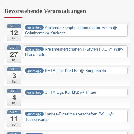
Bevorstehende Veranstaltungen
SEP.
Kreismehrkampfmeisterschaften w / m
@
ganztägig
12
Schulzentrum Kücknitz
Sa.
SEP.
Kreismeisterschaften P-Stufen P3...
@ Willy-
ganztägig
27
Brand-Halle
So.
OKT.
SHTV Liga Kür LK1
@ Bargteheide
ganztägig
3
Sa.
OKT.
SHTV Liga Kür LK2
@ Trittau
ganztägig
4
So.
OKT.
Landes-Einzelmeisterschaften P-S...
@
ganztägig
11
Trappenkamp
So.
NOV.