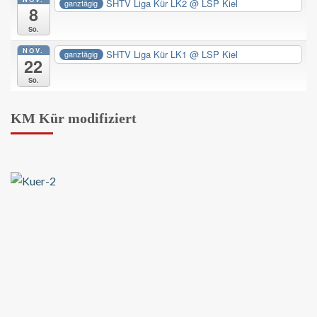
SHTV Liga Kür LK2
@ LSP Kiel
ganztägig
8
So.
NOV.
SHTV Liga Kür LK1
@ LSP Kiel
ganztägig
22
So.
KM Kür modifiziert