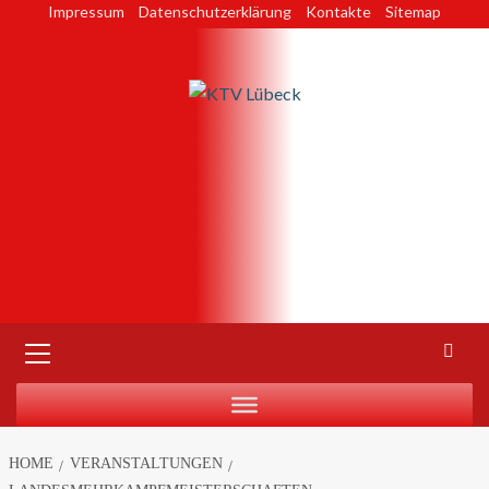
Skip
Impressum
Datenschutzerklärung
Kontakte
Sitemap
to
content
Primary
Menu
HOME
VERANSTALTUNGEN