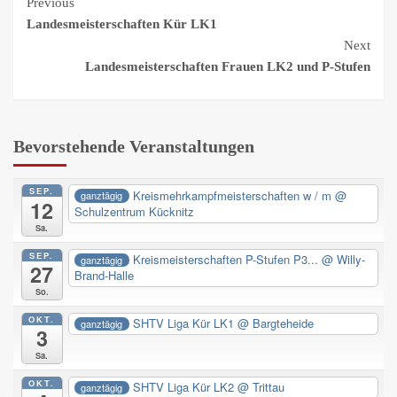
Continue
Previous
Landesmeisterschaften Kür LK1
Reading
Next
Landesmeisterschaften Frauen LK2 und P-Stufen
Bevorstehende Veranstaltungen
SEP.
Kreismehrkampfmeisterschaften w / m
@
ganztägig
12
Schulzentrum Kücknitz
Sa.
SEP.
Kreismeisterschaften P-Stufen P3...
@ Willy-
ganztägig
27
Brand-Halle
So.
OKT.
SHTV Liga Kür LK1
@ Bargteheide
ganztägig
3
Sa.
OKT.
SHTV Liga Kür LK2
@ Trittau
ganztägig