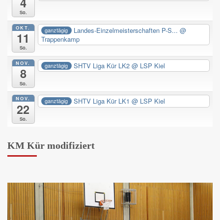
4
So.
OKT.
Landes-Einzelmeisterschaften P-S...
@
ganztägig
11
Trappenkamp
So.
NOV.
SHTV Liga Kür LK2
@ LSP Kiel
ganztägig
8
So.
NOV.
SHTV Liga Kür LK1
@ LSP Kiel
ganztägig
22
So.
KM Kür modifiziert