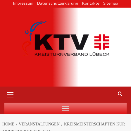
Skip
Impressum
Datenschutzerklärung
Kontakte
Sitemap
to
content
Primary
Menu
HOME
VERANSTALTUNGEN
KREISMEISTERSCHAFTEN KÜR