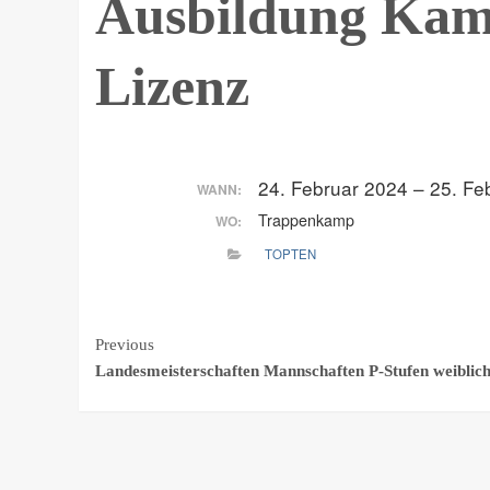
Ausbildung Kamp
Lizenz
24. Februar 2024 – 25. F
WANN:
Trappenkamp
WO:
TOPTEN
Continue
Previous
Landesmeisterschaften Mannschaften P-Stufen weiblic
Reading