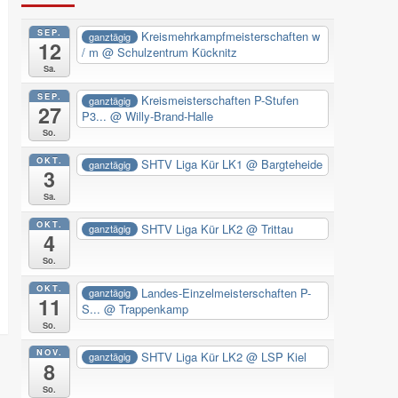
SEP.
Kreismehrkampfmeisterschaften w
ganztägig
12
/ m
@ Schulzentrum Kücknitz
Sa.
SEP.
Kreismeisterschaften P-Stufen
ganztägig
27
P3...
@ Willy-Brand-Halle
So.
OKT.
SHTV Liga Kür LK1
@ Bargteheide
ganztägig
3
Sa.
OKT.
SHTV Liga Kür LK2
@ Trittau
ganztägig
4
So.
OKT.
Landes-Einzelmeisterschaften P-
ganztägig
11
S...
@ Trappenkamp
So.
NOV.
SHTV Liga Kür LK2
@ LSP Kiel
ganztägig
8
So.