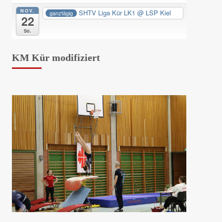
NOV.
SHTV Liga Kür LK1
@ LSP Kiel
ganztägig
22
So.
KM Kür modifiziert